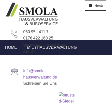
Zur
Zum
Menü
Navigation
Inhalt
springen
springen
060 95 - 411 7
0176 422 160 25
Wir freuen Uns auf Ihren
HOME
MIETHAUSVERWALTUNG
Anruf
WEG-VERWALTUNG
BÜROSERVICE
info@smola-
hausverwaltung.de
IMMOBILIEN ANGEBOTE
AKTUELLES
Schreiben Sie Uns
KONTAKT
Start