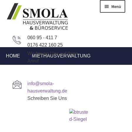
Zur
Zum
Menü
Navigation
Inhalt
springen
springen
060 95 - 411 7
0176 422 160 25
Wir freuen Uns auf Ihren
HOME
MIETHAUSVERWALTUNG
Anruf
WEG-VERWALTUNG
BÜROSERVICE
info@smola-
hausverwaltung.de
IMMOBILIEN ANGEBOTE
AKTUELLES
Schreiben Sie Uns
KONTAKT
Start