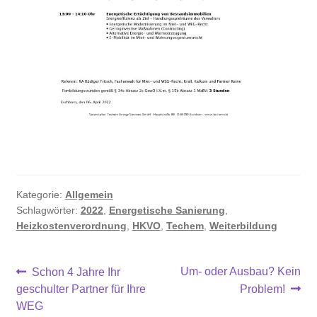
Kategorie:
Allgemein
Schlagwörter:
2022
,
Energetische Sanierung
,
Heizkostenverordnung
,
HKVO
,
Techem
,
Weiterbildung
Beitragsnavigation
Vorheriger
Nächster
Um- oder Ausbau? Kein
Schon 4 Jahre Ihr
Beitrag:
Beitrag:
geschulter Partner für Ihre
Problem!
WEG