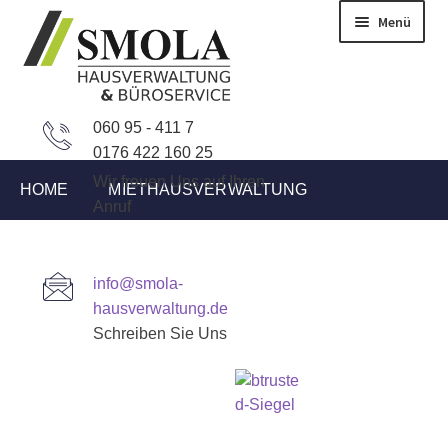
Zur
Zum
Menü
Navigation
Inhalt
springen
springen
060 95 - 411 7
0176 422 160 25
Wir freuen Uns auf Ihren
HOME
MIETHAUSVERWALTUNG
Anruf
WEG-VERWALTUNG
BÜROSERVICE
info@smola-
hausverwaltung.de
IMMOBILIEN ANGEBOTE
AKTUELLES
Schreiben Sie Uns
KONTAKT
Start