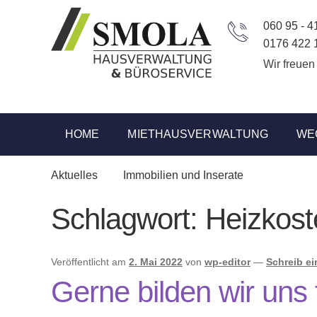
Zur
Zum
Navigation
Inhalt
060 95 - 4
springen
springen
0176 422 
Wir freuen
HOME
MIETHAUSVERWALTUNG
WE
Start
Immobilien und Inserate
Aktuelles
Immobilien und Inserate
Schlagwort:
Heizkos
Veröffentlicht am
2. Mai 2022
von
wp-editor
—
Schreib e
Gerne bilden wir uns 